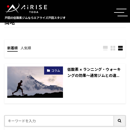
TAG
戸田の低酸素ジムならエアライズ戸田スタジオ
高地
新着順
人気順
低酸素 × ランニング・ウォーキ
コラム
ングの効果～通常ジムとの違い
～